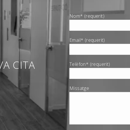
Nom* (requerit)
Email* (requerit)
VA CITA
Telèfon* (requerit)
Missatge