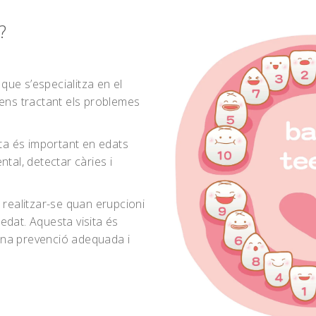
?
 que s’especialitza en el
nens tractant els problemes
lta és important en edats
tal, detectar càries i
 realitzar-se quan erupcioni
’edat. Aquesta visita és
una prevenció adequada i