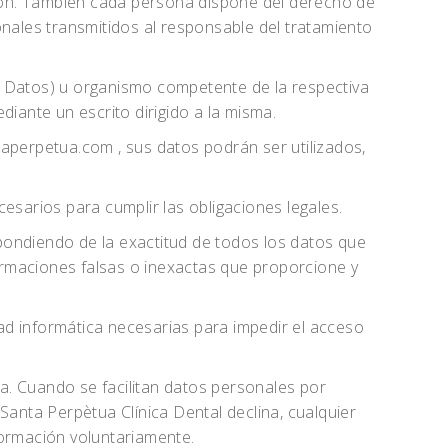
ición. También cada persona dispone del derecho de
onales transmitidos al responsable del tratamiento
e Datos) u organismo competente de la respectiva
ante un escrito dirigido a la misma.
taperpetua.com , sus datos podrán ser utilizados,
sarios para cumplir las obligaciones legales.
pondiendo de la exactitud de todos los datos que
ormaciones falsas o inexactas que proporcione y
ad informática necesarias para impedir el acceso
a. Cuando se facilitan datos personales por
Santa Perpètua Clínica Dental declina, cualquier
formación voluntariamente.