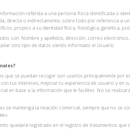
información referida a una persona física identificada o ide
ada, directa o indirectamente, sobre todo por referencia a u
os, propios a su identidad física, fisiológica, genética, psíq
dos son: Nombre y apellidos, dirección, correo electrónico
ilar otro tipo de datos siendo informado el Usuario.
onales?
les que se puedan recoger son usarlos principalmente por el
on tus intereses, mejorar tu experiencia de usuario y en su 
cial en base a la información que le facilites. No se realiz
 se mantenga la relación comercial, siempre que no se solic
les.
miento quedará registrado en el registro de tratamientos que