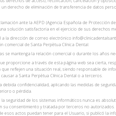
r sus derechos de acceso, rectificación, cancelación y opos
 de un derecho de eliminación de transferencia de datos pers
 reclamación ante la AEPD (Agencia Española de Protección d
solución satisfactoria en el ejercicio de sus derechos medi
 a la dirección de correo electrónico info@clinicadentalsan
ón comercial de Santa Perpètua Clínica Dental.
 se mantenga la relación comercial o durante los años nece
que proporcione a través de esta página web sea cierta, res
que reflejen una situación real, siendo responsable de inf
causar a Santa Perpètua Clínica Dental o a terceros.
 debida confidencialidad, aplicando las medidas de segurid
erioro o pérdida.
la seguridad de los sistemas informáticos nunca es absolut
in su consentimiento y tratada por terceros no autorizados. 
e esos actos puedan tener para el Usuario, si publicó la in